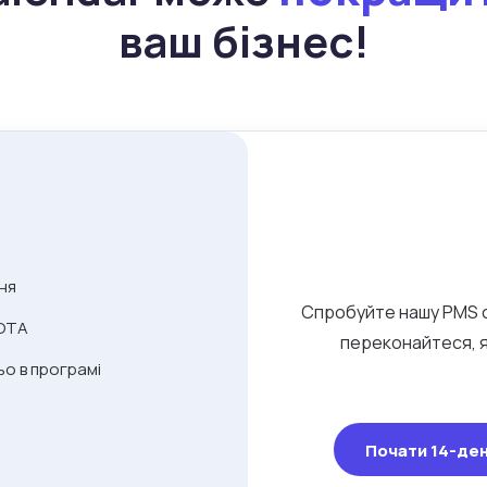
ваш бізнес!
ня
Спробуйте нашу PMS с
 OTA
переконайтеся, я
о в програмі
Почати 14-де