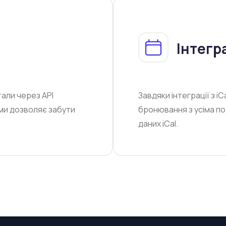
Інтегр
тали через API
Завдяки інтеграції з i
ми дозволяє забути
бронювання з усіма п
даних iCal.