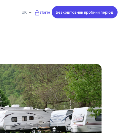
Безкоштовний пробний період
UK
Логін