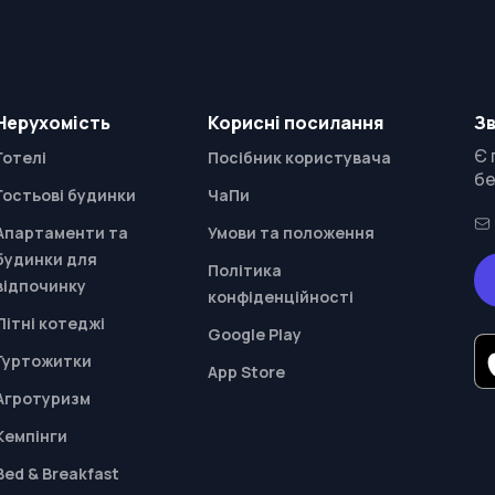
Нерухомість
Корисні посилання
Зв
Є 
Готелі
Посібник користувача
бе
Гостьові будинки
ЧаПи
Апартаменти та
Умови та положення
будинки для
Політика
відпочинку
конфіденційності
Літні котеджі
Google Play
Гуртожитки
App Store
Агротуризм
Кемпінги
Bed & Breakfast