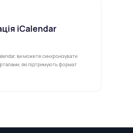
ація iCalendar
Calendar, ви можете синхронізувати
орталами, які підтримують формат