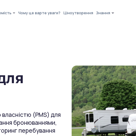
омість
Чому це варте уваги?
Ціноутворення
Знання
для
 власністю (PMS) для
вання бронюваннями,
іторинг перебування