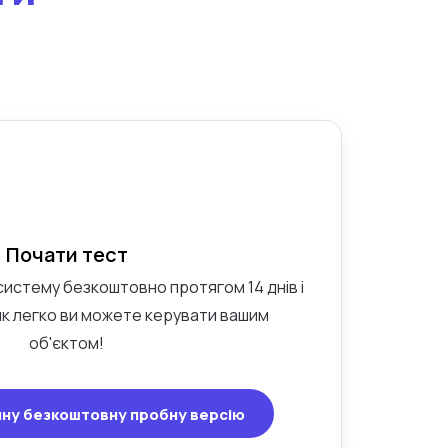
Почати тест
истему безкоштовно протягом 14 днів і
к легко ви можете керувати вашим
об'єктом!
нну безкоштовну пробну версію