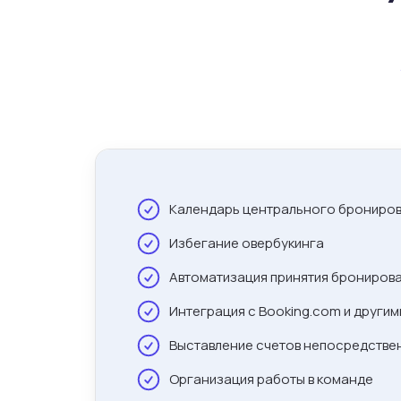
Календарь центрального брониро
Избегание овербукинга
Автоматизация принятия брониров
Интеграция с Booking.com и други
Выставление счетов непосредстве
Организация работы в команде