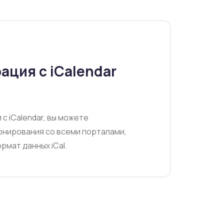
ация с iCalendar
с iCalendar, вы можете
онирования со всеми порталами,
мат данных iCal.