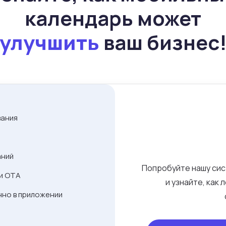
календарь может
улучшить
ваш бизнес
вания
аний
Попробуйте нашу сис
ми OTA
и узнайте, как
нно в приложении