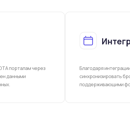
Интегр
OTA порталам через
Благодаря интеграции 
мен данными
синхронизировать бр
нных.
поддерживающими фор