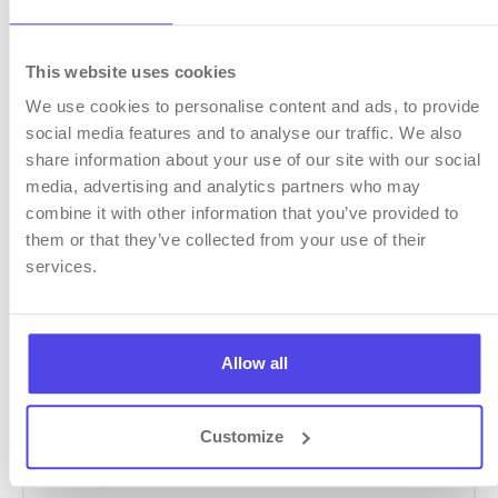
This website uses cookies
We use cookies to personalise content and ads, to provide
social media features and to analyse our traffic. We also
share information about your use of our site with our social
media, advertising and analytics partners who may
API
combine it with other information that you’ve provided to
them or that they’ve collected from your use of their
services.
Повежите мобилни календар са OTA
порталима преко API интеграције.
Allow all
Аутоматска размена података
омогућава заборављање ручног уноса
Customize
података.