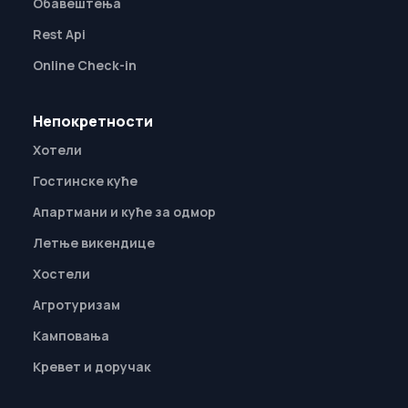
Обавештења
Rest Api
Online Check-in
Непокретности
Хотели
Гостинске куће
Апартмани и куће за одмор
Летњe викендице
Хостели
Агротуризам
Камповања
Кревет и доручак