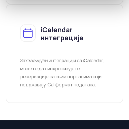
iCalendar
интеграција
Захваљујући интеграцији са iCalendar,
можете да синхронизујете
резервације са свим порталима који
подржавају iCal формат података.