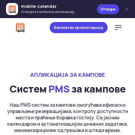
mobile-calendar
Отвори
Отворите мобилну апликацију
Бесплатан пробни период
АПЛИКАЦИЈА ЗА КАМПОВЕ
Систем
PMS
за кампове
Наш PMS систем за кампове омогућава ефикасно
управљање резервацијама, контролу доступности
места и праћење боравка гостију. Са јасним
календаром и аутоматизацијом дневних задатака,
минимизира ризик од грешака и штеди време.