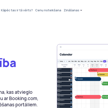
Kāpēc tas ir tā vērts?
Cenu noteikšana
Zināšanas
ība
ma, kas atvieglo
ju ar Booking.com,
ēšanas portāliem.