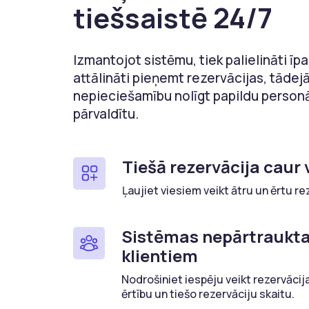
tiešsaistē 24/7
Izmantojot sistēmu, tiek palielināti ī
attālināti pieņemt rezervācijas, tādej
nepieciešamību nolīgt papildu personā
pārvaldītu.
Tiešā rezervācija caur 
Ļaujiet viesiem veikt ātru un ērtu rez
Sistēmas nepārtraukta
klientiem
Nodrošiniet iespēju veikt rezervācija
ērtību un tiešo rezervāciju skaitu.