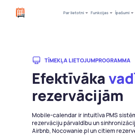
Par lietotni
Funkcijas
Īpašumi
TĪMEKĻA LIETOJUMPROGRAMMA
Efektīvāka
vad
rezervācijām
Mobile-calendar ir intuitīva PMS sistē
rezervāciju pārvaldību un sinhronizāci
Airbnb, Nocowanie.pl un citiem rezerv