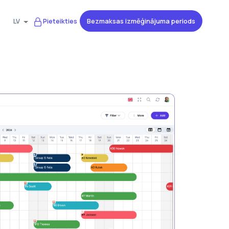
Bezmaksas izmēģinājuma periods
LV
Pieteikties