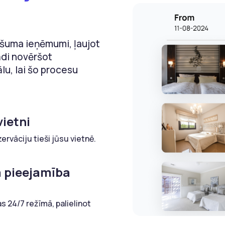
pašuma ieņēmumi, ļaujot
ādi novēršot
lu, lai šo procesu
vietni
ervāciju tieši jūsu vietnē.
 pieejamība
s 24/7 režīmā, palielinot