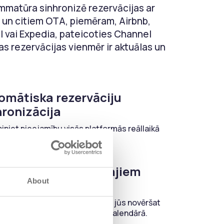
matūra sinhronizē rezervācijas ar
un citiem OTA, piemēram, Airbnb,
 vai Expedia, pateicoties Channel
as rezervācijas vienmēr ir aktuālas un
omātiska rezervāciju
hronizācija
iniet pieejamību visās platformās reāllaikā
pildu piepūles.
airīšanās no Dubultajiem
About
ervējumiem
oties reāllaika sinhronizācijai, jūs novēršat
u rezervāciju risku un haosu kalendārā.