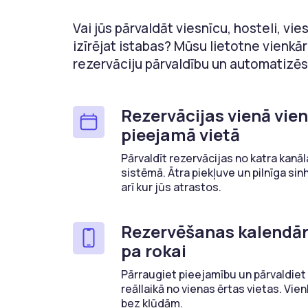
Vai jūs pārvaldāt viesnīcu, hosteli, vie
izīrējat istabas? Mūsu lietotne vienkā
rezervāciju pārvaldību un automatizēs
Rezervācijas vienā vie
pieejamā vietā
Pārvaldīt rezervācijas no katra kanāla
sistēmā. Ātra piekļuve un pilnīga sinh
arī kur jūs atrastos.
Rezervēšanas kalendār
pa rokai
Pārraugiet pieejamību un pārvaldiet
reāllaikā no vienas ērtas vietas. Vienk
bez kļūdām.