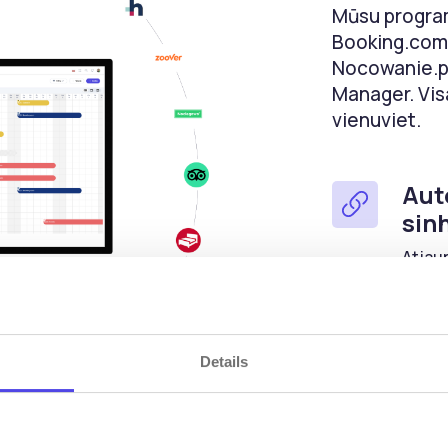
Mūsu program
Booking.com 
Nocowanie.pl
Manager. Vis
vienuviet.
Aut
sin
Atjaun
bez pa
Izv
Details
Rez
Pateic
dubult