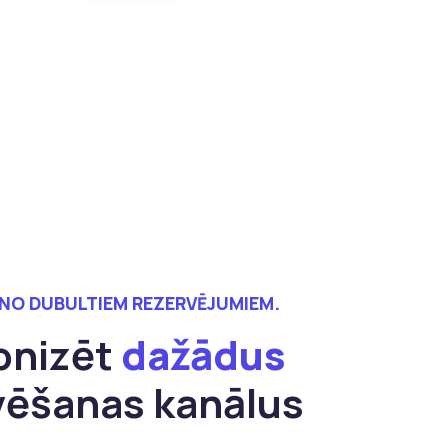
S NO DUBULTIEM REZERVĒJUMIEM.
onizēt
dažādus
vēšanas kanālus