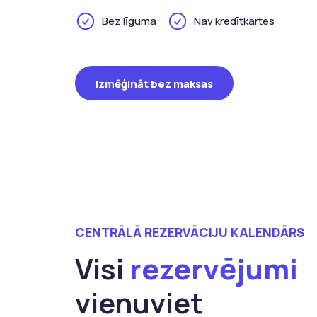
Bez līguma
Nav kredītkartes
Izmēģināt bez maksas
CENTRĀLĀ REZERVĀCIJU KALENDĀRS
Visi
rezervējumi
vienuviet