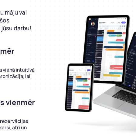
su māju vai
ršos
 jūsu darbu!
nmēr
 vienā intuitīvā
ronizācija, lai
s vienmēr
 rezervācijas
ārši, ātri un