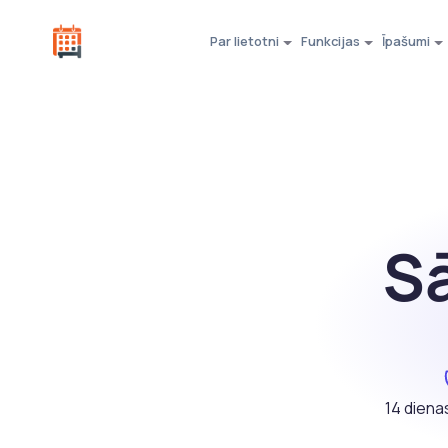
Par lietotni
Funkcijas
Īpašumi
S
14 dien