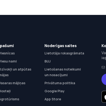
Īpašumi
Noderīgas saites
Ko
Va
Viesnīcas
Lietotāja rokasgrāmata
ie
Viesu nami
BUJ
Dzīvokļi un atpūtas
Lietošanas noteikumi
mājas
un nosacījumi
Vasaras mājiņas
Privātuma politika
Hosteļi
Google Play
Agrotūrisms
App Store