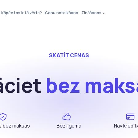
Kāpēc tas ir tā vērts?
Cenu noteikšana
Zināšanas
SKATĪT CENAS
āciet
bez maks
as bez maksas
Bez līguma
Nav kredīt