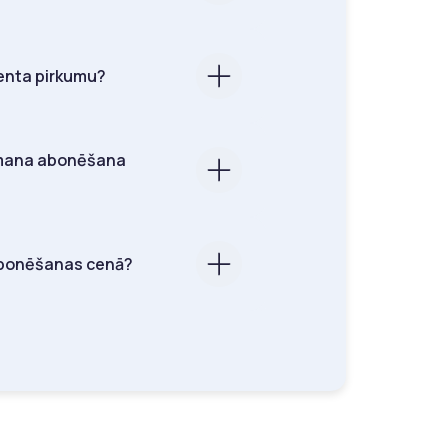
enta pirkumu?
 mana abonēšana
s abonēšanas cenā?