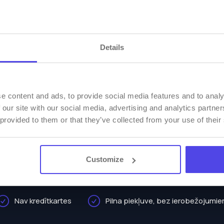
Details
BEZMAKSAS IZMĒĢINĀJUMA PERIODS
 14 dienu bezmaksas izmēģi
e content and ads, to provide social media features and to analy
 our site with our social media, advertising and analytics partn
 provided to them or that they’ve collected from your use of their
ārvaldiet savu naktsmītnes objektu ātrāk un vieglā
Customize
Izmēģināt bez maksas
Nav kredītkartes
Pilna piekļuve, bez ierobežojumi