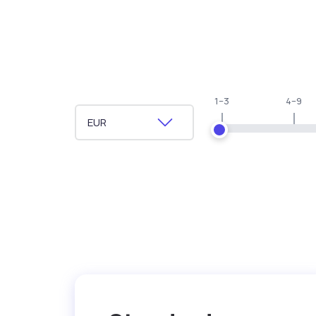
1–3
4–9