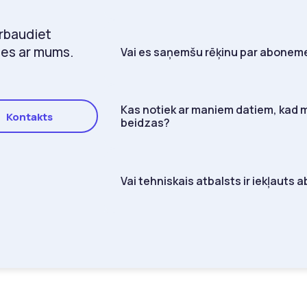
ārbaudiet
ties ar mums.
Vai es saņemšu rēķinu par abonem
Kas notiek ar maniem datiem, kad
Kontakts
beidzas?
Vai tehniskais atbalsts ir iekļaut