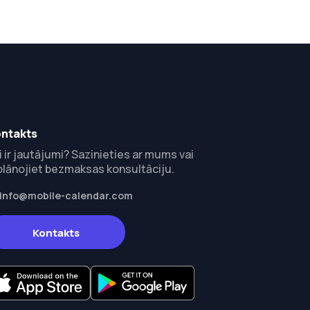
ntakts
i ir jautājumi? Sazinieties ar mums vai
plānojiet bezmaksas konsultāciju.
info@mobile-calendar.com
Kontakts