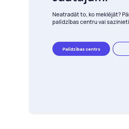
Neatradāt to, ko meklējāt? P
palīdzības centru vai sazinie
Palīdzības centrs