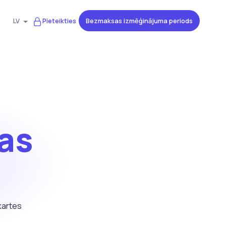
Bezmaksas izmēģinājuma periods
LV
Pieteikties
as
kartes