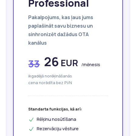
Professional
Pakalpojums, kas ļaus jums
paplašināt savu biznesu un
sinhronizēt dažādus OTA
kanālus
26
EUR
33
/mēnesis
ikgadējā norēķināšanās
cena norādīta bez PVN
Standarta funkcijas, kā arī:
Rēķinu nosūtīšana
Rezervāciju vēsture