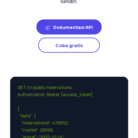
sendiri.
Dokumentasi API
Coba gratis
GET /v1/public/reservations

Authorization: Bearer {access_token}

{

  "data": {

    "reservationId": 478652,

    "roomId": 28568,

    "arrival": "2025-10-14",
