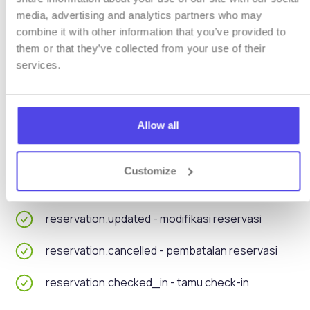
media, advertising and analytics partners who may
WEBHOOKS
combine it with other information that you’ve provided to
them or that they’ve collected from your use of their
Notifikasi waktu nyata
services.
Webhook memungkinkan reaksi otomatis terhadap
peristiwa dalam sistem. Konfigurasikan URL endpoint
Allow all
dan terima notifikasi mengenai pemesanan baru,
perubahan, dan pembatalan.
Customize
reservation.created - reservasi baru
reservation.updated - modifikasi reservasi
reservation.cancelled - pembatalan reservasi
reservation.checked_in - tamu check-in