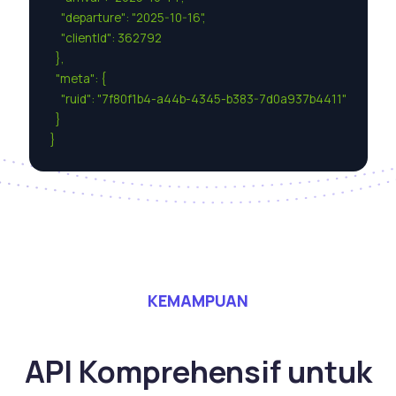
    "departure": "2025-10-16",

    "clientId": 362792

  },

  "meta": {

    "ruid": "7f80f1b4-a44b-4345-b383-7d0a937b4411"

  }

}
KEMAMPUAN
API Komprehensif untuk