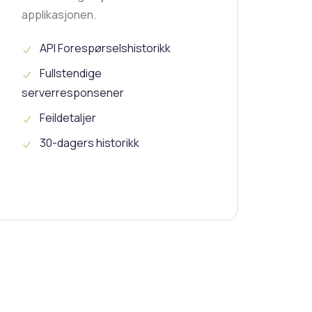
applikasjonen.
API Forespørselshistorikk
Fullstendige
serverresponsener
Feildetaljer
30-dagers historikk