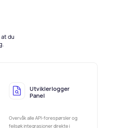
k at du
g.
Utviklerlogger
Panel
Overvåk alle API-forespørsler og
feilsøk integrasjoner direkte i