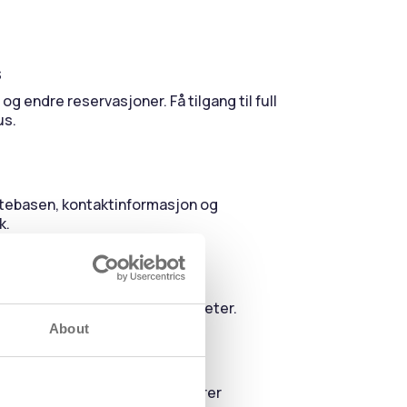
s
og endre reservasjoner. Få tilgang til full
us.
tebasen, kontaktinformasjon og
k.
lgjengelighet, priser og fasiliteter.
About
r, spor betalinger og administrer