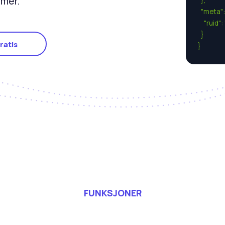
mer.
  },

  "meta": 
    "rui
  }

ratis
}
FUNKSJONER