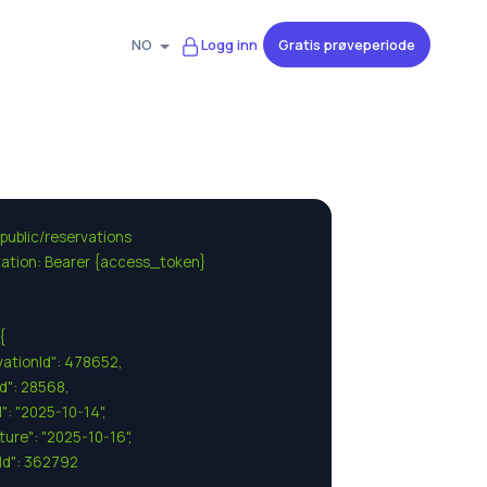
Gratis prøveperiode
NO
Logg inn
public/reservations

ation: Bearer {access_token}



rvationId": 478652,

Id": 28568,

al": "2025-10-14",

rture": "2025-10-16",

ntId": 362792
