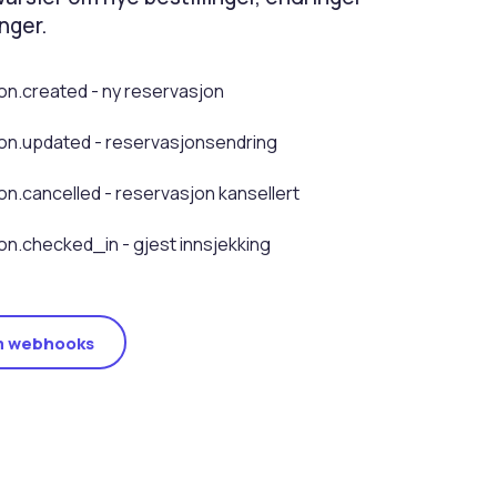
nger.
on.created - ny reservasjon
ion.updated - reservasjonsendring
on.cancelled - reservasjon kansellert
on.checked_in - gjest innsjekking
m webhooks