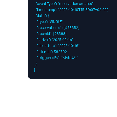
  "eventType": "reservation.created",

  "timestamp": "2025-10-10T15:39:07+02:00",

  "data": {

    "type": "SINGLE",

    "reservationId": [478652],

    "roomId": [28568],

    "arrival": "2025-10-14",

    "departure": "2025-10-16",

    "clientId": 362792,

    "triggeredBy": "MANUAL"

  }

}