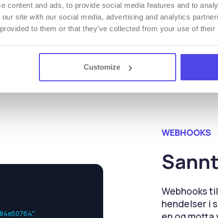
dokumenter.
e content and ads, to provide social media features and to analy
 our site with our social media, advertising and analytics partn
 provided to them or that they’ve collected from your use of their
Customize
WEBHOOKS
Sannt
Webhooks til
hendelser i 
84e50764",

en og motta v