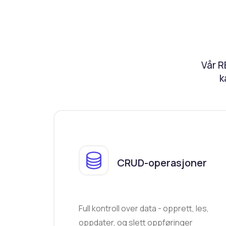
Vår RE
k
CRUD-operasjoner
Full kontroll over data - opprett, les,
oppdater, og slett oppføringer