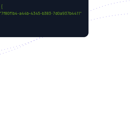
{

d": "7f80f1b4-a44b-4345-b383-7d0a937b4411"
