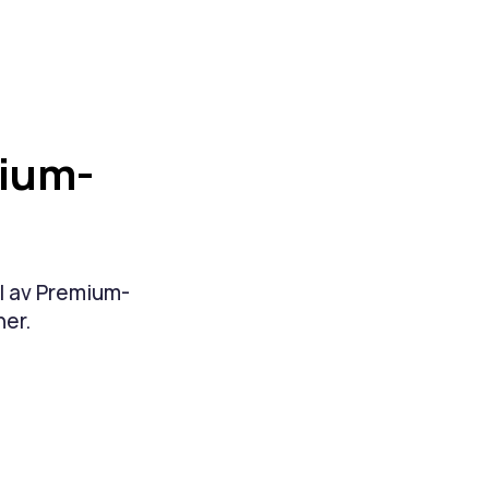
mium-
el av Premium-
ner.