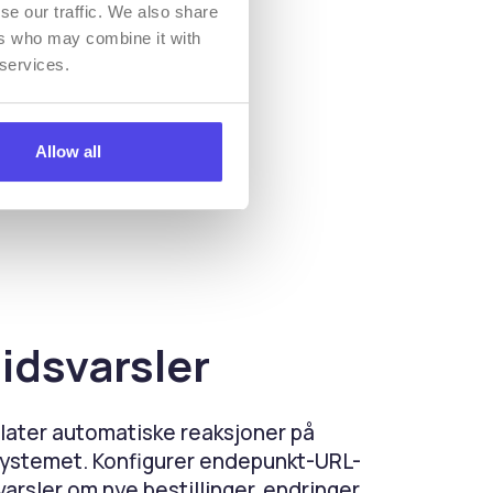
se our traffic. We also share
ers who may combine it with
 services.
Allow all
idsvarsler
later automatiske reaksjoner på
systemet. Konfigurer endepunkt-URL-
arsler om nye bestillinger, endringer