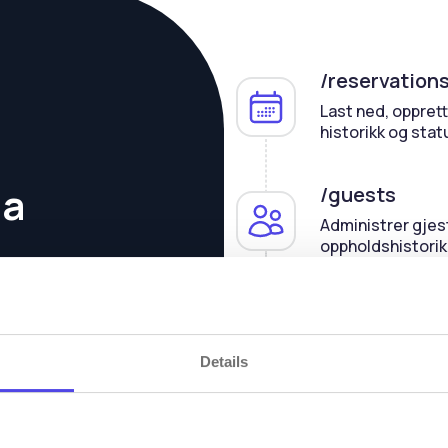
/reservation
Last ned, opprett 
historikk og stat
ta
/guests
Administrer gjes
oppholdshistorik
asjon med
/rooms
Konfigurer rom, ti
Details
/invoices
Generer fakturae