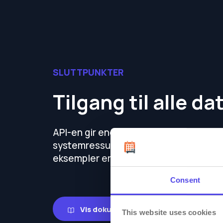
SLUTTPUNKTER
Tilgang til alle da
API-en gir endepunkter for alle viktige
systemressurser. Detaljert dokument
eksempler er tilgjengelig online.
Consent
Vis dokumentasjon
This website uses cookies