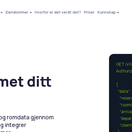
Eiendommer
Hvorfor er det verdt det?
Priser
Kunnskap
GET /v1/
Authoriz
met ditt
{

  "data": {
    "rese
    "room
    "arriv
e- og romdata gjennom
    "depa
g integrer
    "clie