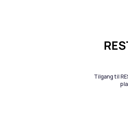
REST
Tilgang til R
pla