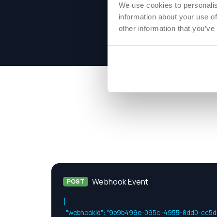
We use cookies to personalis
information about your use of
other information that you’ve
Webhook Event
POST
{

  "webhookId": "9b9b499e-095c-4955-8dd0-cc5d