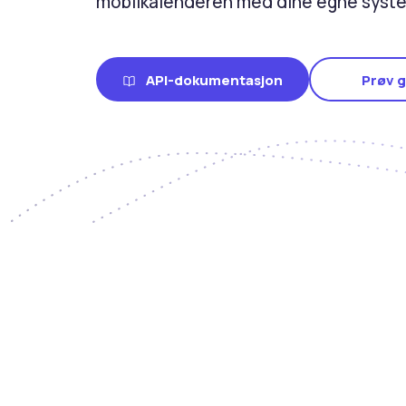
mobilkalenderen med dine egne syste
API-dokumentasjon
Prøv g