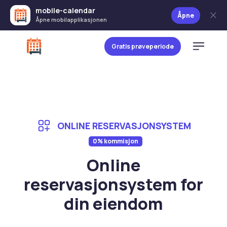
mobile-calendar
Åpne
Åpne mobilapplikasjonen
Gratis prøveperiode
ONLINE RESERVASJONSYSTEM
0% kommisjon
Online
reservasjonsystem for
din eiendom