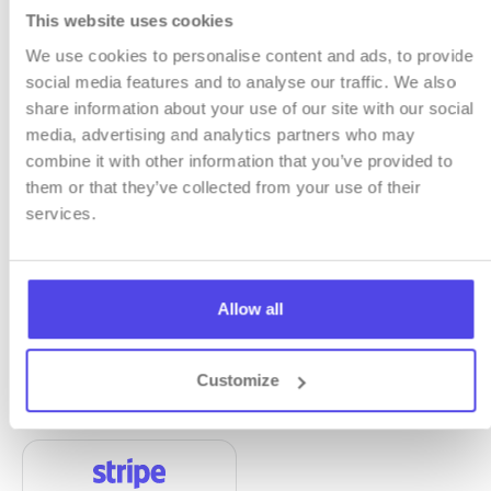
This website uses cookies
We use cookies to personalise content and ads, to provide
social media features and to analyse our traffic. We also
share information about your use of our site with our social
media, advertising and analytics partners who may
BETALINGSLØSNINGER
combine it with other information that you’ve provided to
them or that they’ve collected from your use of their
Godta betalinger direkte
services.
til kontoen din
Allow all
Koble til din egen betalingskonto og motta
overføringer uten mellommenn. Vi støtter de mest
populære betalingsportene i Polen og over hele
Customize
verden.