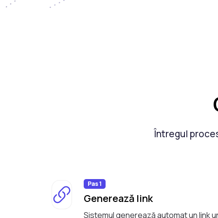
Întregul proces
Pas 1
Generează link
Sistemul generează automat un link un