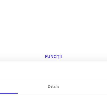
FUNCȚII
nstrument complet pent
check-in-ul oaspeților
Details
nline Check-in include tot ce aveți nevoie pentru