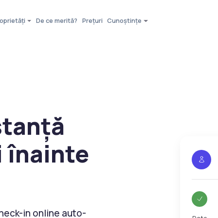
oprietăți
De ce merită?
Prețuri
Cunoștințe
stanță
 înainte
check-in online auto-
Date