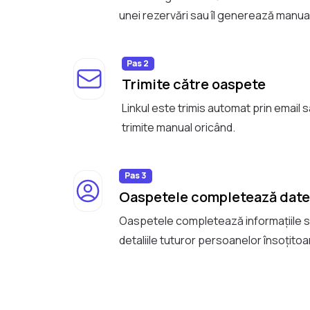
unei rezervări sau îl generează manual
Pas 2
Trimite către oaspete
Linkul este trimis automat prin email 
trimite manual oricând.
Pas 3
Oaspetele completează date
Oaspetele completează informațiile s
detaliile tuturor persoanelor însoțitoar