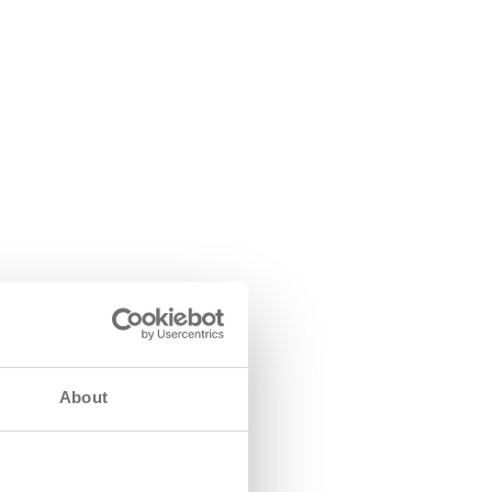
ru
About
 o