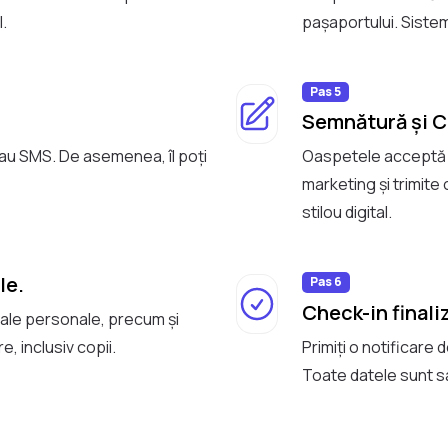
.
pașaportului. Sistem
Pas 5
Semnătură și 
sau SMS. De asemenea, îl poți
Oaspetele acceptă t
marketing și trimite
stilou digital.
le.
Pas 6
Check-in finali
ale personale, precum și
e, inclusiv copii.
Primiți o notificare
Toate datele sunt sa