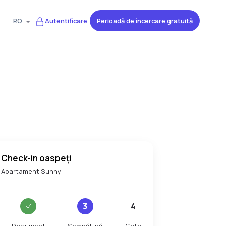
Perioadă de încercare gratuită
RO
Autentificare
Check-in oaspeți
Apartament Sunny
3
4
Document
Semnătură
Gata