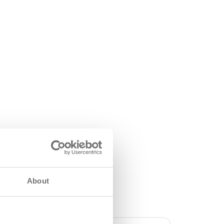
kou a
About