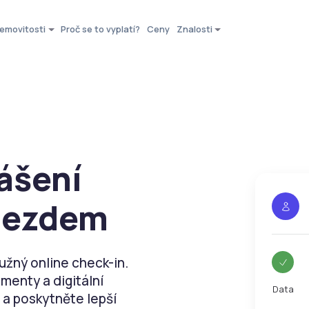
emovitosti
Proč se to vyplatí?
Ceny
Znalosti
ášení
íjezdem
žný online check-in.
enty a digitální
Data
 a poskytněte lepší