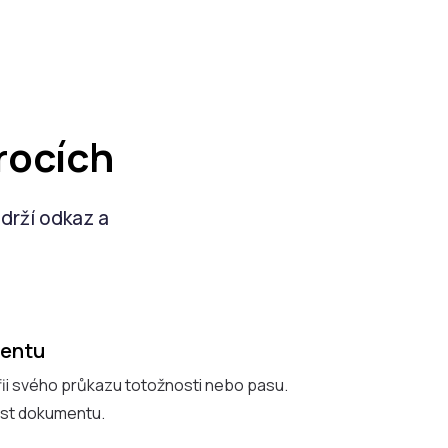
rocích
bdrží odkaz a
mentu
fii svého průkazu totožnosti nebo pasu.
ost dokumentu.