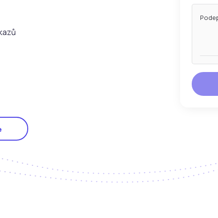
Podep
dkazů
e