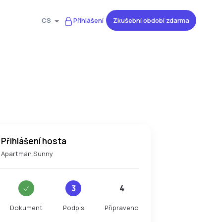
Zkušební období zdarma
CS
Přihlášení
Přihlášení hosta
Apartmán Sunny
3
4
Dokument
Podpis
Připraveno