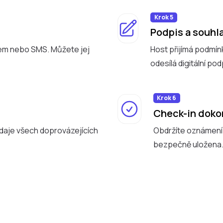
Krok 5
Podpis a souhl
lem nebo SMS. Můžete jej
Host přijímá podmín
odesílá digitální po
Krok 6
Check-in dok
údaje všech doprovázejících
Obdržíte oznámení
bezpečně uložena