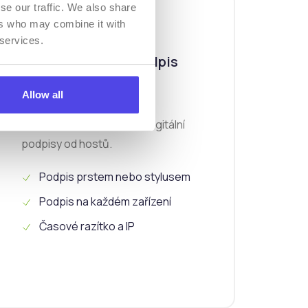
se our traffic. We also share
ers who may combine it with
 services.
Digitální podpis
Allow all
Získejte právně závazné digitální
podpisy od hostů.
Podpis prstem nebo stylusem
Podpis na každém zařízení
Časové razítko a IP