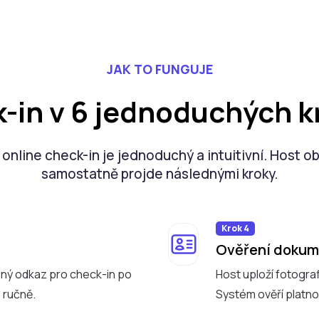
JAK TO FUNGUJE
-in v 6 jednoduchých k
online check-in je jednoduchý a intuitivní. Host o
samostatně projde následnými kroky.
Krok 4
Ověření doku
ný odkaz pro check-in po
Host uploží fotogra
 ručně.
Systém ověří platn