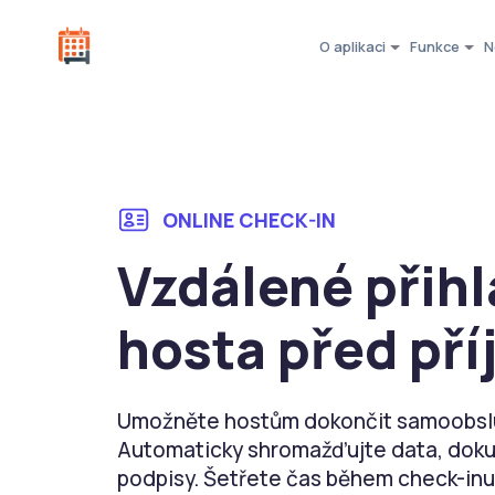
O aplikaci
Funkce
N
ONLINE CHECK-IN
Vzdálené přihl
hosta před př
Umožněte hostům dokončit samoobslu
Automaticky shromažďujte data, dokum
podpisy. Šetřete čas během check-inu