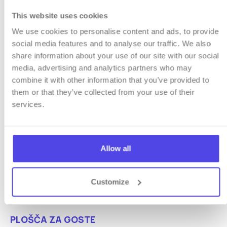
Prilagojeni besedilni polji za dodatna vprašanja
This website uses cookies
We use cookies to personalise content and ads, to provide
social media features and to analyse our traffic. We also
Popolna konfiguracija
share information about your use of our site with our social
media, advertising and analytics partners who may
Omogoči/onemogoči katera koli polja obrazca
combine it with other information that you’ve provided to
them or that they’ve collected from your use of their
services.
Večjezičnost
Obrazec na voljo v 38 jezikih
Allow all
Customize
PLOŠČA ZA GOSTE