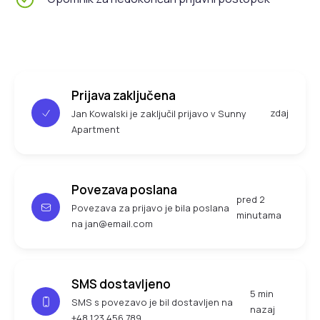
Prijava zaključena
zdaj
Jan Kowalski je zaključil prijavo v Sunny
Apartment
Povezava poslana
pred 2
Povezava za prijavo je bila poslana
minutama
na jan@email.com
SMS dostavljeno
5 min
SMS s povezavo je bil dostavljen na
nazaj
+48 123 456 789