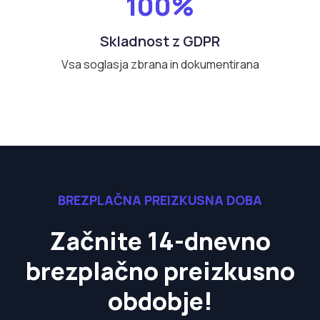
100%
Skladnost z GDPR
Vsa soglasja zbrana in dokumentirana
BREZPLAČNA PREIZKUSNA DOBA
Začnite 14-dnevno
brezplačno preizkusno
obdobje!